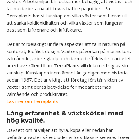
växter. Arbetsmiljön blir också mer behaglig att vistas i och
får medarbetarna att trivas bättre på jobbet. På
Terraplants har vi kunskap om vilka växter som bidrar till
att sänka koldioxidhalten och vilka växter som fungerar
bäst som luftrenare och luftfuktare.
Det är fördelaktigt ur flera aspekter att ta in naturen på
kontoret, Biofilisk design. Växters påverkan på människors
välmående, arbetsglädje och därmed effektivitet i arbetet
är ett av skälen till att TerraPlants vill dela med sig av sin
kunskap. Kunskapen inom ämnet är gedigen med historia
sedan 1967. Det är viktigt att företag förstår vikten av
växter samt deras betydelse för medarbetarnas
välmående och produktivitet.
Läs mer om Terraplants
Lång erfarenhet & växtskötsel med
hög kvalité.
Oavsett om ni väljer att hyra, köpa eller redan har
befintliga växter så erbjuder vi förstklassig service. I över