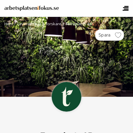
Hem
/
Leverantörer & forskare
/
Terraplants AB
Spara