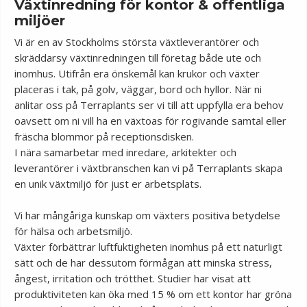
Växtinredning för kontor & offentliga
miljöer
Vi är en av Stockholms största växtleverantörer och
skräddarsy växtinredningen till företag både ute och
inomhus. Utifrån era önskemål kan krukor och växter
placeras i tak, på golv, väggar, bord och hyllor. När ni
anlitar oss på Terraplants ser vi till att uppfylla era behov
oavsett om ni vill ha en växtoas för rogivande samtal eller
fräscha blommor på receptionsdisken.
I nära samarbetar med inredare, arkitekter och
leverantörer i växtbranschen kan vi på Terraplants skapa
en unik växtmiljö för just er arbetsplats.
Vi har mångåriga kunskap om växters positiva betydelse
för hälsa och arbetsmiljö.
Växter förbättrar luftfuktigheten inomhus på ett naturligt
sätt och de har dessutom förmågan att minska stress,
ångest, irritation och trötthet. Studier har visat att
produktiviteten kan öka med 15 % om ett kontor har gröna