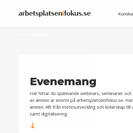
Kunska
Hem
/
Evenemang
Evenemang
Här hittar du spännande webinars, seminarier och 
av ämnen är enorm på arbetsplatsenifokus.se. Här
ämnen. Allt från mötesutveckling och ledarskap till
samt digitalisering.