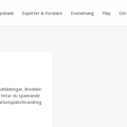
psbank
Experter & Forskare
Evenemang
Play
Om 
utbildningar. Bredden
 hittar du spännande
 arbetsplatsförändring