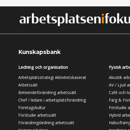
Kunskapsbank
Ledning och organisation
Fysisk arb
Arbetsplatsstrategi Aktivitetsbaserat
Akustik arb
Arbetssätt
AV / Ljud a
Beteendeförändring arbetssätt
Café och l
Chef / ledare i arbetsplatsförändring
Färg & For
Företagskultur
Förstudie a
Förstudie arbetssätt
Hybrid arbe
Förändringsledning arbetssätt
Hälsofrämj