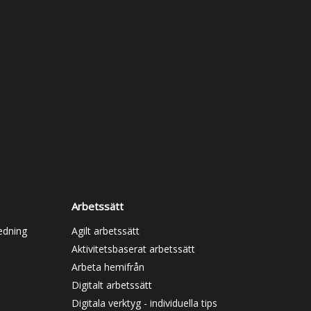
Arbetssätt
redning
Agilt arbetssätt
Aktivitetsbaserat arbetssätt
Arbeta hemifrån
Digitalt arbetssätt
Digitala verktyg - individuella tips