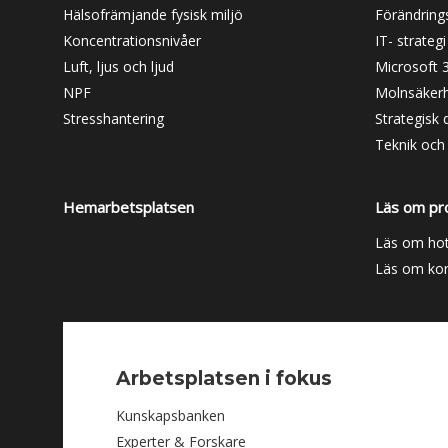
Hälsofrämjande fysisk miljö
Förändrings
Koncentrationsnivåer
IT- strategi
Luft, ljus och ljud
Microsoft 
NPF
Molnsäkerh
Stresshantering
Strategisk d
Teknik och 
Hemarbetsplatsen
Läs om pr
Läs om hot
Läs om kon
Arbetsplatsen i fokus
Kunskapsbanken
Experter & Forskare