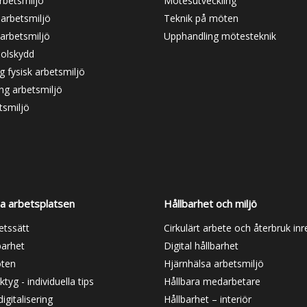
rbetsmiljö
Mötesutveckling
 arbetsmiljö
Teknik på möten
arbetsmiljö
Upphandling mötesteknik
solskydd
 fysisk arbetsmiljö
ng arbetsmiljö
tsmiljö
la arbetsplatsen
Hållbarhet och miljö
betssätt
Cirkulärt arbete och återbruk in
barhet
Digital hållbarhet
öten
Hjärnhälsa arbetsmiljö
ktyg - individuella tips
Hållbara medarbetare
igitalisering
Hållbarhet – interiör