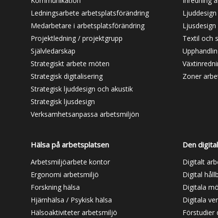
Kommunikation
Inredning a
Ledningsarbete arbetsplatsförändring
Ljuddesign
Medarbetare i arbetsplatsförändring
Ljusdesign 
Projektledning / projektgrupp
Textil och 
Självledarskap
Upphandling
Strategiskt arbete möten
Växtinredni
Strategisk digitalisering
Zoner arbe
Strategisk ljuddesign och akustik
Strategisk ljusdesign
Verksamhetsanpassa arbetsmiljön
Hälsa på arbetsplatsen
Den digita
Arbetsmiljöarbete kontor
Digitalt ar
Ergonomi arbetsmiljö
Digital håll
Forskning hälsa
Digitala m
Hjärnhälsa / Psykisk hälsa
Digitala ver
Hälsoaktiviteter arbetsmiljö
Förstudier d