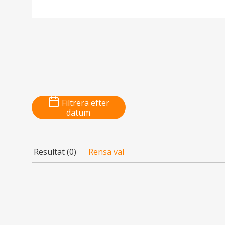
Filtrera efter
datum
Resultat (
0
)
Rensa val