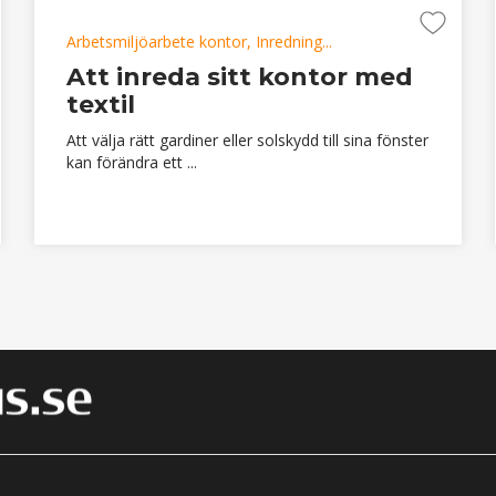
Arbetsmiljöarbete kontor, Inredning...
Att inreda sitt kontor med
textil
Att välja rätt gardiner eller solskydd till sina fönster
kan förändra ett ...