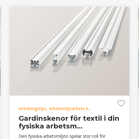
Inredningstips, Arbetsmiljöarbete k...
Gardinskenor för textil i din
fysiska arbetsm...
Den fysiska arbetsmiljön spelar stor roll för