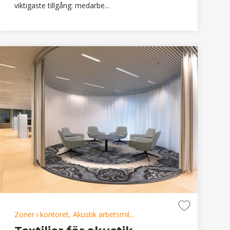
viktigaste tillgång: medarbe...
Zoner i kontoret, Akustik arbetsmil...