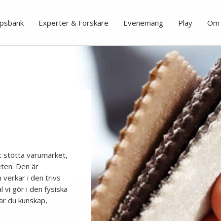
psbank
Experter & Forskare
Evenemang
Play
Om 
tt stötta varumärket,
ten. Den är
verkar i den trivs
 vi gör i den fysiska
tar du kunskap,