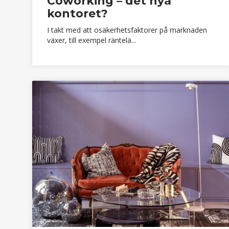
Coworking – det nya
kontoret?
I takt med att osäkerhetsfaktorer på marknaden
växer, till exempel räntelä...