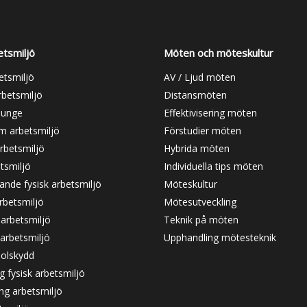
etsmiljö
Möten och möteskultur
etsmiljö
AV / Ljud möten
rbetsmiljö
Distansmöten
ounge
Effektivisering möten
m arbetsmiljö
Förstudier möten
rbetsmiljö
Hybrida möten
tsmiljö
Individuella tips möten
ande fysisk arbetsmiljö
Möteskultur
rbetsmiljö
Mötesutveckling
 arbetsmiljö
Teknik på möten
arbetsmiljö
Upphandling mötesteknik
solskydd
 fysisk arbetsmiljö
ng arbetsmiljö