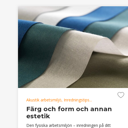
Akustik arbetsmiljö, Inredningstips...
Färg och form och annan
estetik
Den fysiska arbetsmiljön – inredningen på ditt