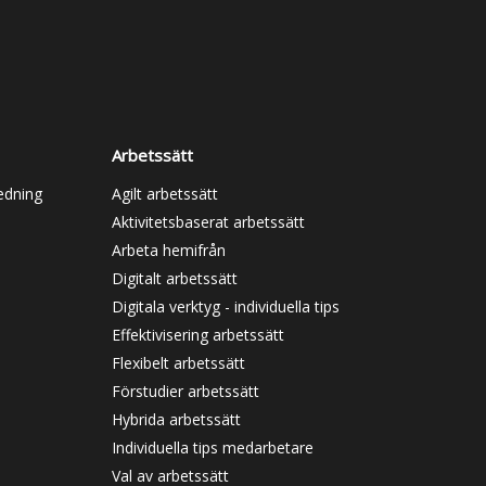
Arbetssätt
redning
Agilt arbetssätt
Aktivitetsbaserat arbetssätt
Arbeta hemifrån
Digitalt arbetssätt
Digitala verktyg - individuella tips
Effektivisering arbetssätt
Flexibelt arbetssätt
Förstudier arbetssätt
Hybrida arbetssätt
Individuella tips medarbetare
Val av arbetssätt