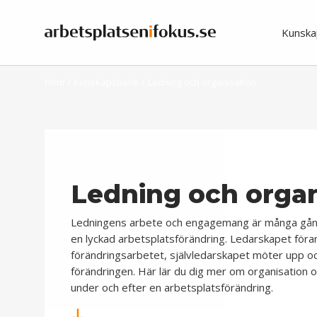
Kunska
Hem
/
Kunskapsbank
/
Ledning och organisation
Ledning och organ
Ledningens arbete och engagemang är många gån
en lyckad arbetsplatsförändring. Ledarskapet föran
förändringsarbetet, självledarskapet möter upp oc
förändringen. Här lär du dig mer om organisation o
under och efter en arbetsplatsförändring.