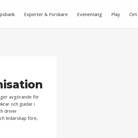
psbank
Experter & Forskare
Evenemang
Play
Om 
isation
ger avgörande för
krar och guidar i
h driver
ch ledarskap före,