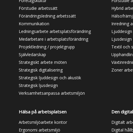
Företagskultur
Förstudie a
Förstudie arbetssätt
Hybrid arbe
Förändringsledning arbetssätt
Hälsofrämj
Kommunikation
Inredning a
Ledningsarbete arbetsplatsförändring
Ljuddesign
Medarbetare i arbetsplatsförändring
Ljusdesign 
Projektledning / projektgrupp
Textil och 
Självledarskap
Upphandling
Strategiskt arbete möten
Växtinredni
Strategisk digitalisering
Zoner arbe
Strategisk ljuddesign och akustik
Strategisk ljusdesign
Verksamhetsanpassa arbetsmiljön
Hälsa på arbetsplatsen
Den digita
Arbetsmiljöarbete kontor
Digitalt ar
Ergonomi arbetsmiljö
Digital håll