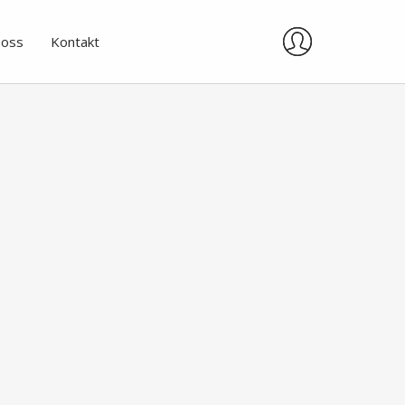
oss
Kontakt