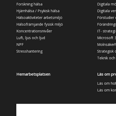
Forskning hälsa
Digitala m
Hjärnhälsa / Psykisk hälsa
Digitala ver
Hälsoaktiviteter arbetsmiljö
Förstudier d
Hälsofrämjande fysisk miljö
Förändrings
Koncentrationsnivåer
IT- strategi
Luft, ljus och ljud
Microsoft 
NPF
Molnsäkerh
Stresshantering
Strategisk d
Teknik och 
Hemarbetsplatsen
Läs om pr
Läs om hot
Läs om kon