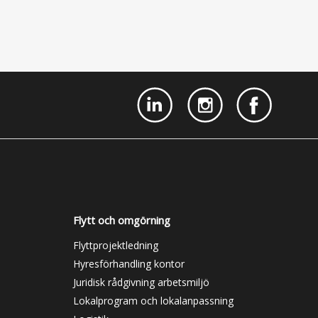
Flytt och omgörning
Flyttprojektledning
Hyresförhandling kontor
Juridisk rådgivning arbetsmiljö
Lokalprogram och lokalanpassning