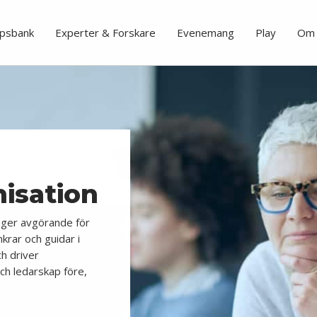
psbank
Experter & Forskare
Evenemang
Play
Om 
isation
ger avgörande för
krar och guidar i
h driver
ch ledarskap före,