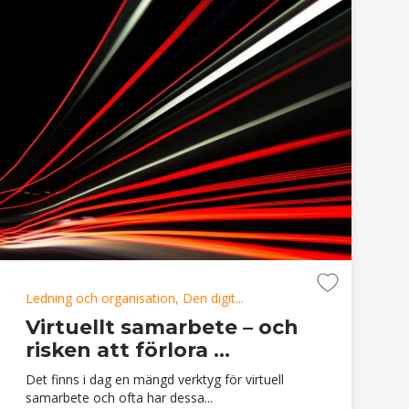
Ledning och organisation, Den digit...
Virtuellt samarbete – och
risken att förlora ...
Det finns i dag en mängd verktyg för virtuell
samarbete och ofta har dessa...