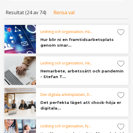
Resultat (
24 av 74
)
Rensa val
finns på engelska
Ledning och organisation, Hälsa på ...
Hur blir ni en framtidsarbetsplats
genom smar...
Ledning och organisation, Hälsa på ...
Hemarbete, arbetssätt och pandemin
- Stefan T...
Den digitala arbetsplatsen, Digital...
Det perfekta läget att chock-höja er
digitala...
Ledning och organisation, Fysisk ar...