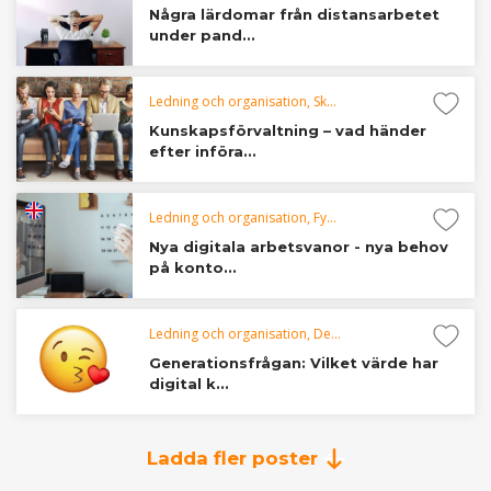
Några lärdomar från distansarbetet
under pand...
Ledning och organisation, Skolmiljö...
Kunskapsförvaltning – vad händer
efter införa...
finns på engelska
Ledning och organisation, Fysisk ar...
Nya digitala arbetsvanor - nya behov
på konto...
Ledning och organisation, Den digit...
Generationsfrågan: Vilket värde har
digital k...
Ladda fler poster