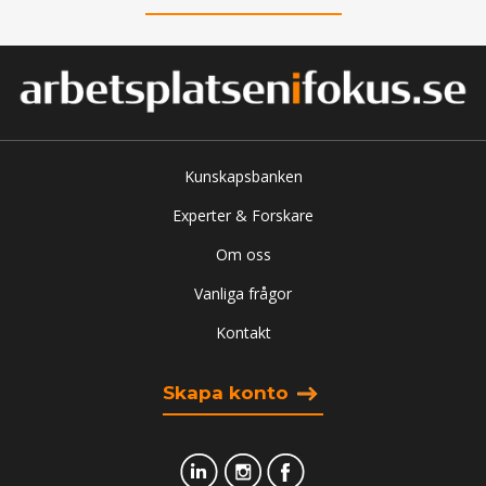
Kunskapsbanken
Experter & Forskare
Om oss
Vanliga frågor
Kontakt
Skapa konto