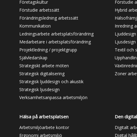
Företagskultur
Förstudie a
Förstudie arbetssätt
Hybrid arbe
Förändringsledning arbetssätt
Hälsofrämj
Kommunikation
Inredning a
Ledningsarbete arbetsplatsförändring
Ljuddesign
Medarbetare i arbetsplatsförändring
Ljusdesign 
Projektledning / projektgrupp
Textil och 
Självledarskap
Upphandling
Strategiskt arbete möten
Växtinredni
Strategisk digitalisering
Zoner arbe
Strategisk ljuddesign och akustik
Strategisk ljusdesign
Verksamhetsanpassa arbetsmiljön
Hälsa på arbetsplatsen
Den digita
Arbetsmiljöarbete kontor
Digitalt ar
Ergonomi arbetsmiljö
Digital håll