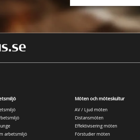
etsmiljö
Möten och möteskultur
etsmiljö
AV / Ljud möten
rbetsmiljö
Distansmöten
ounge
Effektivisering möten
m arbetsmiljö
Förstudier möten