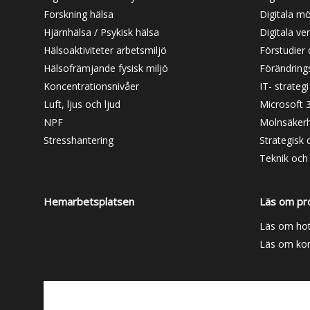
Forskning hälsa
Digitala m
Hjärnhälsa / Psykisk hälsa
Digitala ver
Hälsoaktiviteter arbetsmiljö
Förstudier d
Hälsofrämjande fysisk miljö
Förändrings
Koncentrationsnivåer
IT- strategi
Luft, ljus och ljud
Microsoft 
NPF
Molnsäkerh
Stresshantering
Strategisk d
Teknik och 
Hemarbetsplatsen
Läs om pr
Läs om hot
Läs om kon