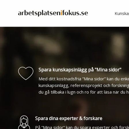
Kunska
Spara kunskapsinlägg på "Mina sidor"
Med ditt kostnadsfria ”Mina sidor” kan du enk
kunskapsinlägg, referensprojekt och forskning
du gå tillbaka i lugn och ro för att läsa när du h
Spara dina experter & forskare
På ”Mina sidor” kan du spara experter och fors