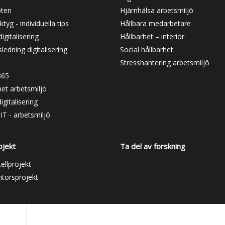
öten
Hjärnhälsa arbetsmiljö
ktyg - individuella tips
Hållbara medarbetare
igitalisering
Hållbarhet – interiör
ledning digitalisering
Social hållbarhet
Stresshantering arbetsmiljö
365
et arbetsmiljö
igitalisering
IT - arbetsmiljö
ojekt
Ta del av forskning
ellprojekt
torsprojekt