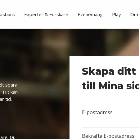
psbank
Experter & Forskare
Evenemang
Play
Om 
Skapa ditt
till Mina s
elt spara
. Hit kan
ar tid.
E-postadress
Bekräfta E-postadress
kare. Du