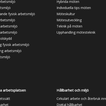
rbetsmiljö
Hybrida möten
tsmiljö
Individuella tips möten
ande fysisk arbetsmiljö
Möteskultur
rbetsmiljö
Mötesutveckling
 arbetsmiljö
Teknik på möten
arbetsmiljö
Upphandling mötesteknik
solskydd
 fysisk arbetsmiljö
ng arbetsmiljö
tsmiljö
la arbetsplatsen
Hållbarhet och miljö
betssätt
Cirkulärt arbete och återbruk in
barhet
Digital hållbarhet