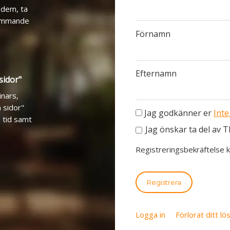
 dem, ta
kommande
Förnamn
Efternamn
sidor"
inars,
 sidor"
Jag godkänner er
Inte
, tid samt
Jag önskar ta del av 
Registreringsbekräftelse k
Registrera
Logga in
Förlorat ditt l