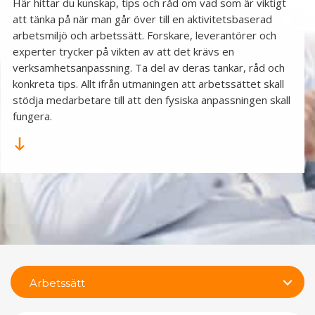
Här hittar du kunskap, tips och råd om vad som är viktigt
att tänka på när man går över till en aktivitetsbaserad
arbetsmiljö och arbetssätt. Forskare, leverantörer och
experter trycker på vikten av att det krävs en
verksamhetsanpassning. Ta del av deras tankar, råd och
konkreta tips. Allt ifrån utmaningen att arbetssättet skall
stödja medarbetare till att den fysiska anpassningen skall
fungera.
Arbetssätt