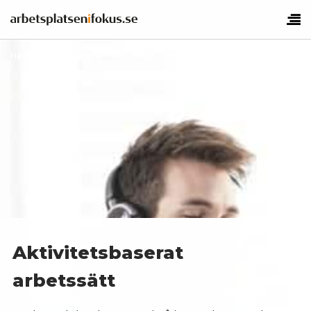
Hem
/
Kunskapsbank
/
Aktivitetsbaserat arbetssätt
Aktivitetsbaserat
arbetssätt