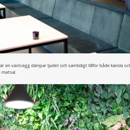
 där en växtvägg dämpar ljudet och samtidigt tillför både känsla och
 matsal.