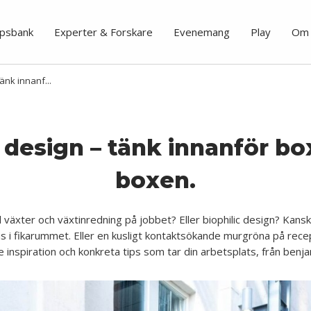
psbank
Experter & Forskare
Evenemang
Play
Om 
tänk innanf...
c design – tänk innanför bo
boxen.
ill växter och växtinredning på jobbet? Eller biophilic design? Kan
s i fikarummet. Eller en kusligt kontaktsökande murgröna på rece
 inspiration och konkreta tips som tar din arbetsplats, från benjamin