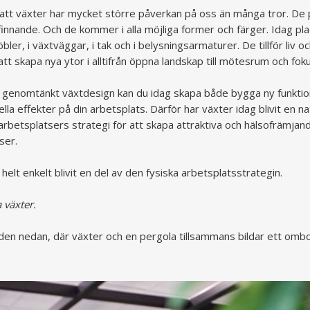
att växter har mycket större påverkan på oss än många tror. De
finnande. Och de kommer i alla möjliga former och färger. Idag pla
bler, i växtväggar, i tak och i belysningsarmaturer. De tillför liv o
l att skapa nya ytor i alltifrån öppna landskap till mötesrum och fo
genomtänkt växtdesign kan du idag skapa både bygga ny funktion
lla effekter på din arbetsplats. Därför har växter idag blivit en na
rbetsplatsers strategi för att skapa attraktiva och hälsofrämjan
ser.
helt enkelt blivit en del av den fysiska arbetsplatsstrategin.
 växter.
den nedan, där växter och en pergola tillsammans bildar ett ombo