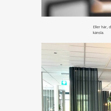
Eller här,
känsla.