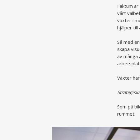
Faktum är 
vårt välbe
växter i mö
hjälper til
Så med en 
skapa visue
av många a
arbetsplat
Växter har 
Strategiska
Som på bil
rummet.