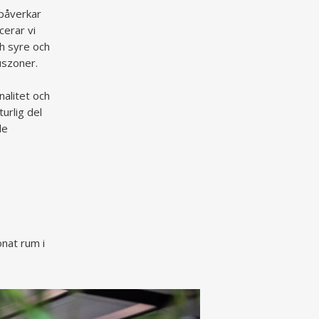
 påverkar
cerar vi
ch syre och
kuszoner.
alitet och
turlig del
de
nat rum i