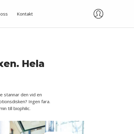
oss
Kontakt
xen. Hela
ske stannar den vid en
ptionsdisken? Ingen fara.
 till biophilic.