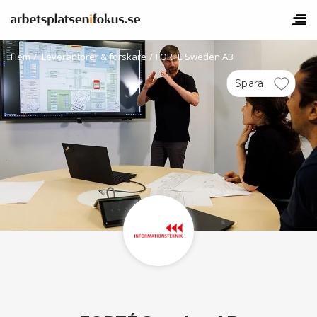
Hem
/
Leverantörer & forskare
/
FORTÉ Sweden AB
Spara