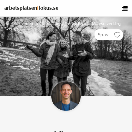
Hem
/
Leverantörer & forskare
/
Fredrik Bauer - Mötesutveckling
Sverige
Spara